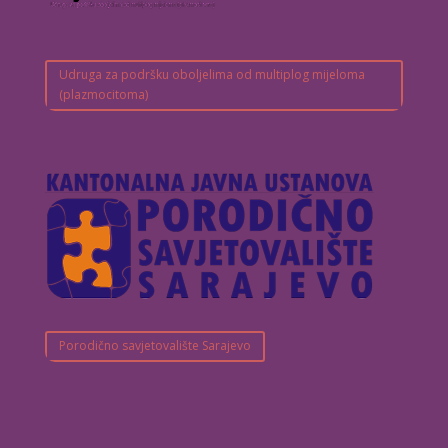
Udruga za podršku oboljelima od multiplog mijeloma
(plazmocitoma)
Porodično savjetovalište Sarajevo