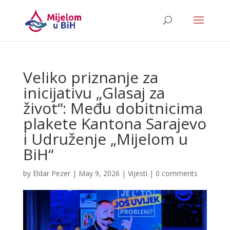
Veliko priznanje za
inicijativu „Glasaj za
život“: Među dobitnicima
plakete Kantona Sarajevo
i Udruženje „Mijelom u
BiH“
by
Eldar Pezer
|
May 9, 2026
|
Vijesti
|
0 comments