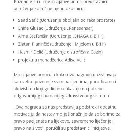
Priznanje su u ime inicijative primili predstavnici
udruženja koja čine njenu okosnicu:
Sead Sefić (Udruženje oboljelih od raka prostate)
Enida Glušac (Udruženje „Renesansa“)
Alma Stefanišin (Udruženje „SNAGA u BiH“)
Zlatan Planinčić (Udruženje „Mijelom u BiH“)
Hasmir Delić (Udruženje distrofičara Cazin)
projektna menadžerica Adisa Velić
Iz inicijative poručuju kako ovu nagradu doživljavaju
kao veliko priznanje svim pacijentima, porodicama i
aktivistima koji godinama ukazuju na potrebu
odgovornijeg i humanijeg zdravstvenog sistema.
„Ova nagrada za nas predstavlja podstrek i dodatnu
motivaciju da nastavimo još snažnije da se borimo za
pravo pacijenata na lijekove, savremeno liječenje i
pravo na život“, poručili su predstavnici inicijative.