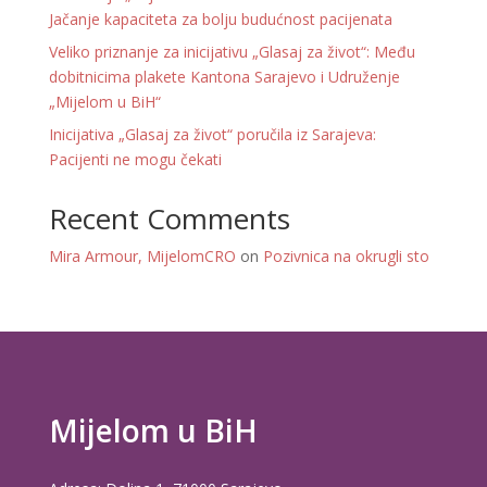
Jačanje kapaciteta za bolju budućnost pacijenata
Veliko priznanje za inicijativu „Glasaj za život“: Među
dobitnicima plakete Kantona Sarajevo i Udruženje
„Mijelom u BiH“
Inicijativa „Glasaj za život“ poručila iz Sarajeva:
Pacijenti ne mogu čekati
Recent Comments
Mira Armour, MijelomCRO
on
Pozivnica na okrugli sto
Mijelom u BiH