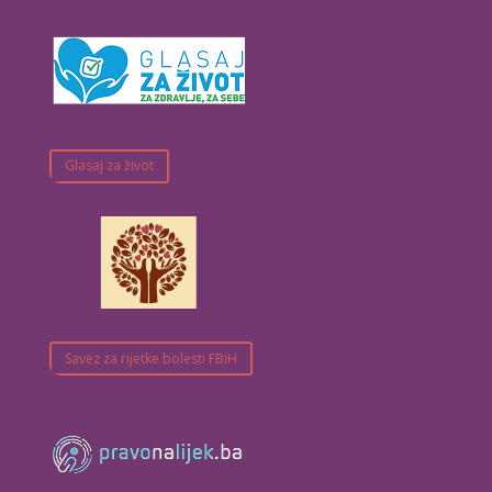
Glasaj za život
Savez za rijetke bolesti FBiH