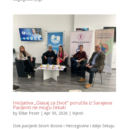
Inicijativa „Glasaj za život“ poručila iz Sarajeva:
Pacijenti ne mogu čekati
by
Eldar Pezer
|
Apr 30, 2026
|
Vijesti
Dok pacijenti širom Bosne i Hercegovine i dalje čekaju