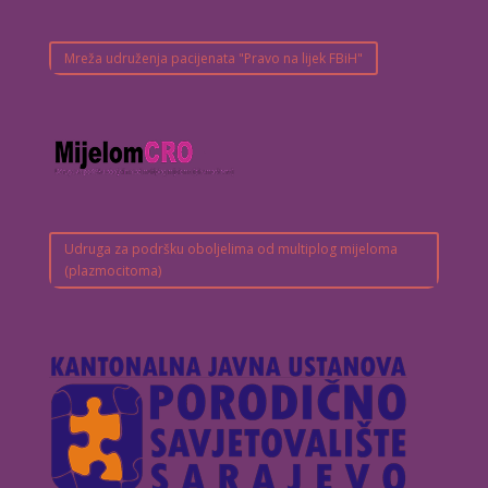
Mreža udruženja pacijenata "Pravo na lijek FBiH"
Udruga za podršku oboljelima od multiplog mijeloma
(plazmocitoma)