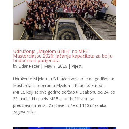
Udruženje „Mijelom u BiH“ na MPE
Masterclassu 2026: Jačanje kapaciteta za bolju
budućnost pacijenata
by
Eldar Pezer
|
May 9, 2026
|
Vijesti
Udruženje Mijelom u BiH učestvovalo je na godišnjem
Masterclass programu Myeloma Patients Europe
(MPE), koji se ove godine održao u Lisabonu od 24. do
26. aprila. Na poziv MPE-a, pridružili smo se
predstavnicima iz 32 države i više od 110 učesnika,
zagovornika...