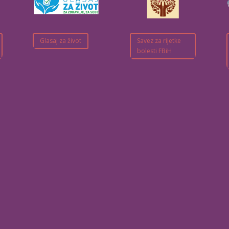
Glasaj za život
Savez za rijetke
bolesti FBiH