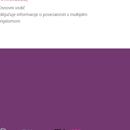
Osnovni vodič
Uključuje informacije o povezanosti s multiplim
mijelomom