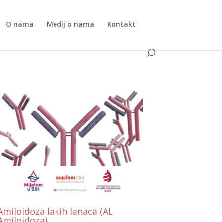
O nama
Medij o nama
Kontakt
Amiloidoza lakih lanaca (AL
Amiloidoza)