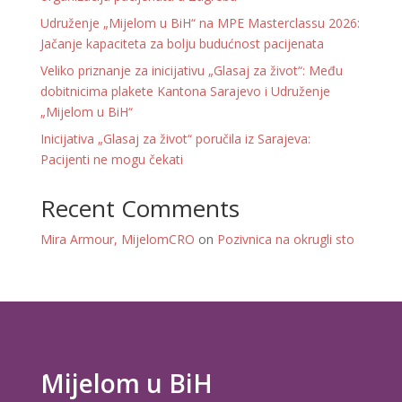
Udruženje „Mijelom u BiH“ na MPE Masterclassu 2026:
Jačanje kapaciteta za bolju budućnost pacijenata
Veliko priznanje za inicijativu „Glasaj za život“: Među
dobitnicima plakete Kantona Sarajevo i Udruženje
„Mijelom u BiH“
Inicijativa „Glasaj za život“ poručila iz Sarajeva:
Pacijenti ne mogu čekati
Recent Comments
Mira Armour, MijelomCRO
on
Pozivnica na okrugli sto
Mijelom u BiH