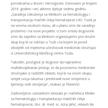
porodicama u Bosni i Hercegovini. Osnovano je krajem
2016. godine i već aktivno djeluje sedmu godinu.
„Saradnja Udruženja sa Klinikom za hematologiju i
transpontaciju mačnih ćelija hematopeze UKC Tuzla je
na veoma visokom nivou, ali u planu smo da saradnju
proširimo i na nove projekte. U tom smislu dogovorili
smo da zajedno sa klinikom organizujemo prvi stručni
skup koji bi se održao u Tuzli i na kojem bi pored
oboljelih od mijeloma učestvovali medicinski stručnjaci
iz Univerzitetskog kliničkog centra Tuzla.
Također, postignut je dogovor da napravimo
multidisciplinaran pristup, te da pozovemo medicinske
stručnjake iz različitih oblasti, koji bi na ovom skupu,
iznijeli svoja iskustva i predstavili nove smijernice u
liječenju ovih oboljenja“, istakao je Planinčić.
Zadovoljstvo sastankom iskazala je i načelnica Klinike
za hematologiju i transplantaciju matičnih ćelija
hematopoeze, doc. dr. med. sc. Azra Jahić, rekavši da