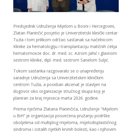
Predsjednik Udruženja Mijelom u Bosni i Hercegovini,
Zlatan Planinčić posjetio je Univerzitetski klinički centar
Tuzla i tom prilikom održao sastanak sa načelnicom
Klinike za hematologiju i transplantaciju matičnih ćelija
hematomoeze doc. dr. med. sc. Azrom Jahić i glavnom
sestrom klinike, dipl. med. sestrom Sanelom Suljić.
Tokom sastanka razgovaralo se o unapređenju
saradnje Udruženja sa Univerzitetskim kliničkim
centrom Tuzla, a poseban akcenat je stavljen na
dogovor oko organizacije stručnog skupa koji je
planiran za kraj mjeseca marta 2026. godine.
Prema riječima Zlatana Planinčića, Udruženje “Mijelom
u BiH” je organizacija posvećena pružanju podrške
oboljelima od multiplog mijeloma, mijelodisplastičnog
sindroma i ostalih rijetkih krvnih bolesti, kao i njihovim