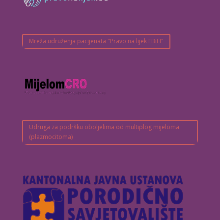
Mreža udruženja pacijenata "Pravo na lijek FBiH"
Udruga za podršku oboljelima od multiplog mijeloma
(plazmocitoma)