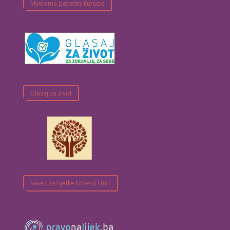
Myeloma patients Europe
Glasaj za život
Savez za rijetke bolesti FBiH